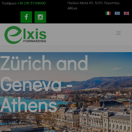
+30 210 57 68000
Παύλου Mελά 45, 12131, Περιστέρι,
Τηλέφωνο:
Αθήνα
Zürich and
Geneva -
Athens