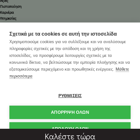
Αξίες
Πιστοποίηση
Καριέρα
Υπηρεσίες
Οδικές
Αεροπορικές
Σχετικά με τα cookies σε αυτή την ιστοσελίδα
Ναυτιλιακές
Χρησιμοποιούμε cookies για να συλλέξουμε και να αναλύσουμε
Εκθέσεων
πληροφορίες σχετικές με την απόδοση και τη χρήση της
Logistics
ιστοσελίδας, να προσφέρουμε λειτουργίες σχετικές με τα
Εκτελωνισμοί
Ασφάλειες
κοινωνικά δίκτυα, να βελτιώσουμε την εμπειρία πλοήγησης και να
εξατομικεύσουμε περιεχόμενο και προωθητικές ενέργειες.
Μάθετε
περισσότερα
Επικοινωνία
Διευθύνσεις: Μελά Παύλου 45, 12131, Περιστέρι, Αθήνα
Email:
info@elxis-sa.com
Τηλέφωνο:
2105768000
ΡΥΘΜΙΣΕΙΣ
Αριθμός Γ.Ε.ΜΗ. : 140653603000
Δευτέρα-Παρασκευή: 9πμ με 6μμ
ΑΠΌΡΡΙΨΗ ΌΛΩΝ
ΑΠΟΔΟΧΗ ΟΛΩΝ
Καλέστε τώρα