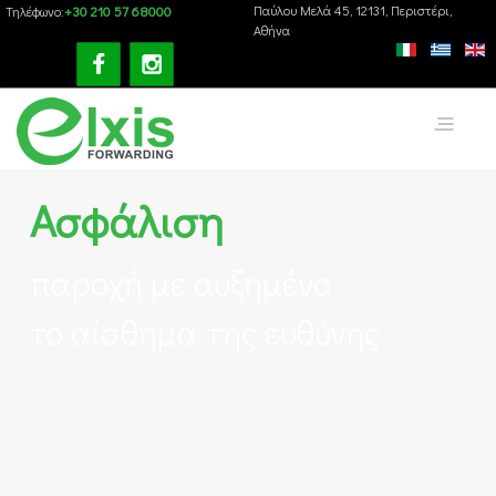
+30 210 57 68000
Παύλου Mελά 45, 12131, Περιστέρι,
Τηλέφωνο:
Αθήνα
Ασφάλιση
παροχή με αυξημένο
το αίσθημα της ευθύνης