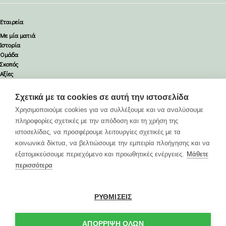
Εταιρεία
Με μία ματιά
Ιστορία
Ομάδα
Σκοπός
Αξίες
Πιστοποίηση
Καριέρα
Σχετικά με τα cookies σε αυτή την ιστοσελίδα
Υπηρεσίες
Χρησιμοποιούμε cookies για να συλλέξουμε και να αναλύσουμε
Οδικές
πληροφορίες σχετικές με την απόδοση και τη χρήση της
Αεροπορικές
ιστοσελίδας, να προσφέρουμε λειτουργίες σχετικές με τα
Ναυτιλιακές
κοινωνικά δίκτυα, να βελτιώσουμε την εμπειρία πλοήγησης και να
Εκθέσεων
Logistics
εξατομικεύσουμε περιεχόμενο και προωθητικές ενέργειες.
Μάθετε
Εκτελωνισμοί
περισσότερα
Ασφάλειες
ΡΥΘΜΙΣΕΙΣ
Επικοινωνία
Διευθύνσεις: Μελά Παύλου 45, 12131, Περιστέρι, Αθήνα
Email:
info@elxis-sa.com
ΑΠΌΡΡΙΨΗ ΌΛΩΝ
Τηλέφωνο:
2105768000