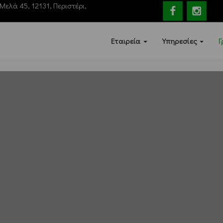
Mελά 45, 12131, Περιστέρι,
Εταιρεία
Υπηρεσίες
Γ