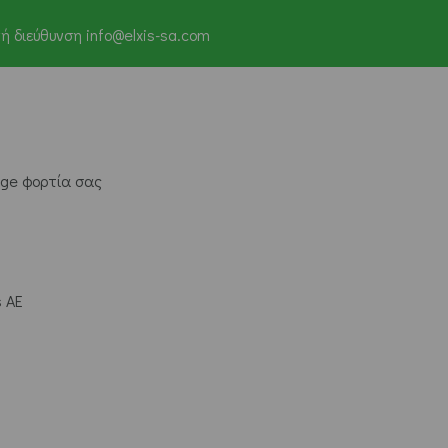
 διεύθυνση info@elxis-sa.com
age φορτία σας
s AE