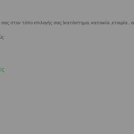
ας στον τόπο επιλογής σας (κατάστημα, κατοικία ,εταιρία , 
ύς
ες