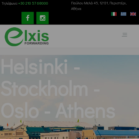
+30 210 57 68000
Παύλου Mελά 45, 12131, Περιστέρι,
Τηλέφωνο:
Αθήνα
Helsinki -
Stockholm -
Oslo - Athens