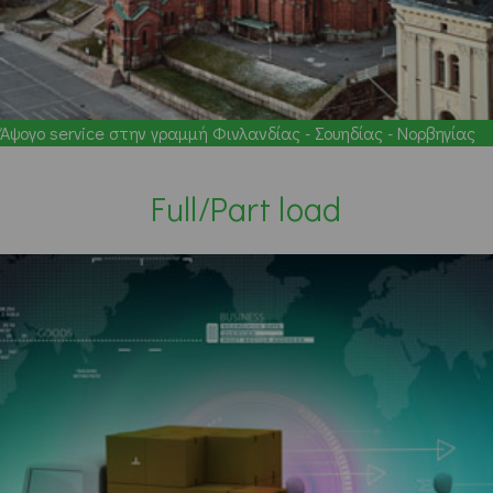
Άψογο service στην γραμμή Φινλανδίας - Σουηδίας - Νορβηγίας
Full/Part load