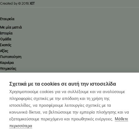
Created by © 2018
XIT
Εταιρεία
Με μία ματιά
Ιστορία
Ομάδα
Σκοπός
Αξίες
Πιστοποίηση
Καριέρα
Υπηρεσίες
Οδικές
Αεροπορικές
Σχετικά με τα cookies σε αυτή την ιστοσελίδα
Ναυτιλιακές
Χρησιμοποιούμε cookies για να συλλέξουμε και να αναλύσουμε
Εκθέσεων
πληροφορίες σχετικές με την απόδοση και τη χρήση της
Logistics
ιστοσελίδας, να προσφέρουμε λειτουργίες σχετικές με τα
Εκτελωνισμοί
Ασφάλειες
κοινωνικά δίκτυα, να βελτιώσουμε την εμπειρία πλοήγησης και να
εξατομικεύσουμε περιεχόμενο και προωθητικές ενέργειες.
Μάθετε
περισσότερα
Επικοινωνία
Διευθύνσεις: Μελά Παύλου 45, 12131, Περιστέρι, Αθήνα