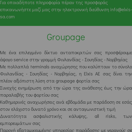
Για οποιαδήποτε πληροφορία πέραν της προσφοράς
επικοινωνήστε μαζί μας στην ηλεκτρονική διεύθυνση info@elxis-
sa.com
Groupage
Με ένα επιλεγμένο δίκτυο ανταποκριτών σας προσφέρουμε
άψογο service στην γραμμή Φινλανδίας - Σουηδίας - Νορβηγίας
Με πολλαπλά terminals αναχώρησης που καλύπτουν το σύνολο
Φινλανδίας - Σουηδίας - Νορβηγίας, η Elxis AE σας δίνει την
πλέον αξιόπιστη λύση στα groupage φορτία σας
Συνεχής ενημέρωση από την ώρα της ανάθεσης έως την ώρα
παραλαβής του φορτίου σας
Καθημερινές αναχωρήσεις ανά εβδομάδα με παράδοση σε εσάς
στον ελάχιστο δυνατό χρόνο και σε ανταγωνιστική τιμή
Δυνατότητα ασφαλιστικής κάλυψης, all risks, των
εμπορευμάτων σας
Παροχή εξατομικευμένης υπηρεσίας παράδοσης με γερανούς σε