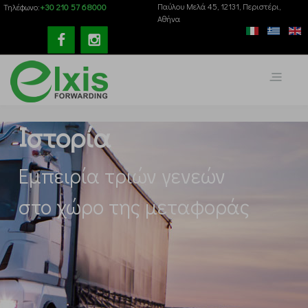
+30 210 57 68000
Παύλου Mελά 45, 12131, Περιστέρι,
Τηλέφωνο:
Αθήνα
Ιστορία
Εμπειρία τριών γενεών
στο χώρο της μεταφοράς