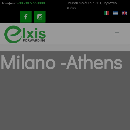
+30 210 57 68000
Παύλου Mελά 45, 12131, Περιστέρι,
Τηλέφωνο:
Αθήνα
Milano -Athens