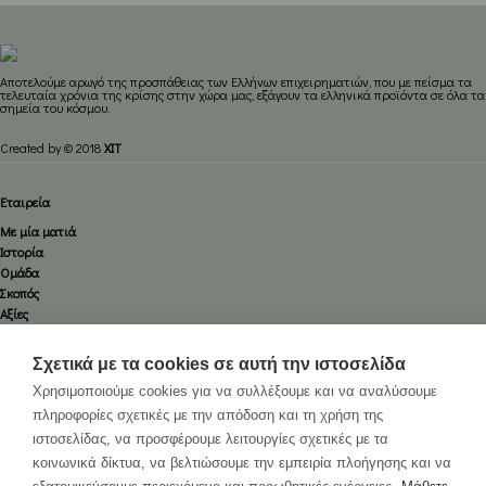
Aποτελούμε αρωγό της προσπάθειας των Ελλήνων επιχειρηματιών, που με πείσμα τα
τελευταία χρόνια της κρίσης στην χώρα μας, εξάγουν τα ελληνικά προϊόντα σε όλα τα
σημεία του κόσμου.
Created by © 2018
XIT
Εταιρεία
Με μία ματιά
Ιστορία
Ομάδα
Σκοπός
Αξίες
Πιστοποίηση
Καριέρα
Σχετικά με τα cookies σε αυτή την ιστοσελίδα
Υπηρεσίες
Χρησιμοποιούμε cookies για να συλλέξουμε και να αναλύσουμε
Οδικές
πληροφορίες σχετικές με την απόδοση και τη χρήση της
Αεροπορικές
ιστοσελίδας, να προσφέρουμε λειτουργίες σχετικές με τα
Ναυτιλιακές
κοινωνικά δίκτυα, να βελτιώσουμε την εμπειρία πλοήγησης και να
Εκθέσεων